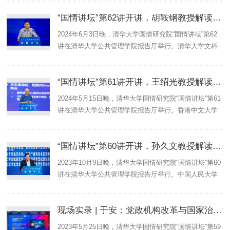
副院长周绍杰主持活动。光明网对此次活动进行了全程
联合实验室主任，清华大学公共管理学院访问教授薛进
网络直播。 ...
“国情讲坛”第62讲开讲，胡鞍钢教授解读新时代中国全面深化改革的成就与评估
军发表了题为“新质生产力与中国经济发展”的演讲。本期
讲坛由清华大学国情研究院、清华大学国家治理与全球
2024年6月3日晚，清华大学国情研究院“国情讲坛”第62
治理研究院共同举办。清华大学文科资深教授，清华大
讲在清华大学公共管理学院报告厅举行。清华大学文科
学公共管理学院教授、博士生导师，清华大学国情研究
资深教授、清华大学公共管理学院教授、清华大学国情
院院长，清华大学国家治理与全球治理研究院首席专家
研究院院长、清华大学国家治理与全球治理研究院首席
胡鞍钢，清华大学公共管理学院副院长、长聘副教授，
“国情讲坛”第61讲开讲，王绍光教授解读“人民民主”概念与理论发展脉络
专家胡鞍钢发表了题为“新时代中国全面深化改革的成就
清...
与评估”的演讲。本期讲坛由清华大学国情研究院、清华
2024年5月15日晚，清华大学国情研究院“国情讲坛”第61
大学国家治理与全球治理研究院共同举办。清华大学中
讲在清华大学公共管理学院报告厅举行。香港中文大学
国发展规划研究院常务副院长董煜，清华大学公共管理
荣休讲座教授王绍光发表了题为“从‘民主’到‘人民民主’：
学院党委副书记、教授、清华大学国情研究院副院长周
概念生成轨迹与理论发展脉络（1820-1949）”的演讲。
绍杰出席讲坛并作点评。清华大学公共管理学院副教
“国情讲坛”第60讲开讲，孙久文教授解读中国区域经济协调发展
本期讲坛由清华大学国情研究院、清华大学国家治理与
授、清华...
全球治理研究院共同举办。清华大学文科资深教授，清
2023年10月9日晚，清华大学国情研究院“国情讲坛”第60
华大学公共管理学院教授、博士生导师，清华大学国情
讲在清华大学公共管理学院报告厅举行。中国人民大学
研究院院长，清华大学国家治理与全球治理研究院首席
应用经济学院大华学者特聘教授、博士生导师，院学术
专家胡鞍钢，清华大学公共管理学院教授崔之元出席讲
委员会副主任孙久文发表了题为“新时代中国区域经济协
坛并作点评。清华大学公共管理学院教授、...
现场实录 | 于安：党政机构改革与国家治理体系现代化
调发展与亟待解决的主要问题”的演讲。本期讲坛由清华
大学国情研究院、清华大学国家治理与全球治理研究院
2023年5月25日晚，清华大学国情研究院“国情讲坛”第59