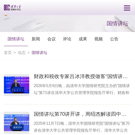
国情讲坛
国情讲坛
新闻
会议
评论
成果
视频
公告
首页
>
动态
>
国情讲坛
财政和税收专家吕冰洋教授做客“国情讲坛”，解读新发展格局下财政体制改革
2026年5月9日晚，由清华大学国情研究院主办的“国情讲
坛”第71讲在清华大学公共管理学院报告厅举行。财政和
税收专家、中国人民大学吴玉章讲席教授吕冰洋应邀作
题为“新发展格局下财政体制改革”的主旨演讲。讲坛由清
国情讲坛第70讲开讲，周绍杰解读四中全会精神并展望“十五五”
华大学公共管理学院教授、清华大学国情研究院院长周
绍杰主持，清华大学文科资深教授、清华大学国情研究
2025年11月7日晚，清华大学国情研究院“国情讲坛”第70
院名誉院长胡鞍钢作精彩点评。光明网、清华大学官方
讲在清华大学公共管理学院报告厅举行。清华大学公共
视频号等平台进行了同步直播。 ...