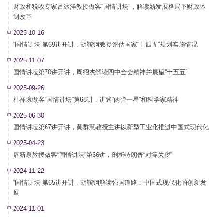
究院副院长周绍杰主持讲坛。光明网提供全程网络直
财政和税收专家吕冰洋教授做客“国情讲坛”，解读新发展格局下财政体
播。 ...
制改革
2025-10-16
“国情讲坛”第69讲开讲，胡鞍钢教授评估国家“十四五”规划实施情况
2025-11-07
国情讲坛第70讲开讲，周绍杰解读四中全会精神并展望“十五五”
2025-09-26
杜祥琬做客“国情讲坛”第68讲，讲述“两弹一星”和科学家精神
2025-06-30
国情讲坛第67讲开讲，黄群慧教授主讲以新型工业化推进中国式现代化
2025-04-23
屠新泉教授做客“国情讲坛”第66讲，剖析特朗普“对等关税”
2024-11-22
“国情讲坛”第65讲开讲，胡鞍钢解读强国道路：中国式现代化的创新发
展
2024-11-01