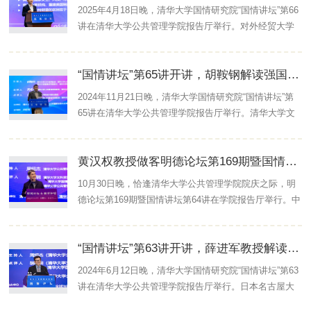
院、清华大学国家治理与全球治理研究院共同举办。清
2025年4月18日晚，清华大学国情研究院“国情讲坛”第66
华大学文科资深教授、清华大学国情研究院名誉院长胡
讲在清华大学公共管理学院报告厅举行。对外经贸大学
鞍钢，清华大学公共管理学院副院长、长聘副教授、国
中国WTO研究院院长屠新泉教授发表了题为“特朗普对等
情研究院副研究员高宇宁等嘉宾出席讲坛并作点评。讲
关税的动机、影响和应对”的精彩演讲。此次活动由清华
坛由清华大学公共管理学院教授、清华大学国情研究院
“国情讲坛”第65讲开讲，胡鞍钢解读强国道路：中国式现代化的创新发展
大学国情研究院、清华大学国家治理与全球治理研究院
院长周...
共同举办。清华大学文科资深教授、清华大学国情研究
2024年11月21日晚，清华大学国情研究院“国情讲坛”第
院名誉院长胡鞍钢，日本名古屋大学经济学院特聘教
65讲在清华大学公共管理学院报告厅举行。清华大学文
授、清华大学公共管理学院访问教授薛进军，清华大学
科资深教授、清华大学公共管理学院教授、清华大学国
公共管理学院副院长、长聘副教授、国情研究院副研究
情研究院院长、清华大学国家治理与全球治理研究院首
员高宇宁等嘉宾出席讲坛并作点评。清华大学公共管理
黄汉权教授做客明德论坛第169期暨国情讲坛第64讲：因地制宜发展新质生产力 推动高质量发展
席专家胡鞍钢发表了题为“强国道路：中国式现代化的创
学院...
新发展”的演讲。本期讲坛由清华大学国情研究院、清华
10月30日晚，恰逢清华大学公共管理学院院庆之际，明
大学国家治理与全球治理研究院共同举办。清华大学出
德论坛第169期暨国情讲坛第64讲在学院报告厅举行。中
版社副总编辑石磊，清华大学公共管理学院教授、清华
国宏观经济研究院（国家发展和改革委员会宏观经济研
大学国情研究院副院长王亚华出席讲坛并作点评。清华
究院）党委书记、院长黄汉权教授以“因地制宜发展新质
大学公共管理学院教授、清华大学国情研究院副院长周
“国情讲坛”第63讲开讲，薛进军教授解读新质生产力与中国经济发展
生产力 推动高质量发展”为主题发表了精彩演讲。此次活
绍杰...
动由清华大学公共管理学院、清华大学国情研究院、清
2024年6月12日晚，清华大学国情研究院“国情讲坛”第63
华大学国家治理与全球治理研究院共同举办。清华大学
讲在清华大学公共管理学院报告厅举行。日本名古屋大
公共管理学院教授、博士生导师，清华大学国情研究院
学经济学院特聘教授、名古屋大学-中创碳投碳中和创新