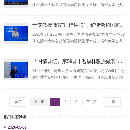
共同举办。清华大学文科资深教授，国情研究院院长，
讲在清华大学公共管理学院报告厅举行。清华大学公共
公共管理学院教授、博士生导师，国家治理与全球治理
管理学院教授、博士生导师、政府法制研究中心主任于
研究院首席专家胡鞍钢出席讲坛并作点评。清华大学公
安发表了题为“党政机构改革与国家治理体系现代化”的演
共管理学院教授、党委副书记，国情研究院副院长周绍
于安教授做客“国情讲坛”，解读党和国家机构改革
讲。本文根据于安教授现场发言整理，已经本人审
杰主...
定。...
2023年5月25日晚，清华大学国情研究院“国情讲坛”第59
讲在清华大学公共管理学院报告厅举行。清华大学公共
管理学院教授、博士生导师、政府法制研究中心主任于
安发表了题为“党政机构改革与国家治理体系现代化”的演
『国情讲坛』第58讲 | 迟福林教授做客“国情讲坛”，分享亲历改革开放的体会
讲。本期讲坛由清华大学国情研究院、清华大学国家治
理与全球治理研究院共同举办。清华大学公共管理学院
3月22日晚，清华大学国情研究院“国情讲坛”第58讲在公
教授、党委副书记，国情研究院副院长周绍杰主持讲
共管理学院报告厅举行。中国（海南）改革发展研究院
坛。清华大学公共管理学院副教授、清华大学仲英青年
院长、研究员、博士生导师迟福林发表了题为“决定当代
学者陈天昊作点评。光明网提供全程网络直播。...
中国命运的关键一招——亲历改革开放的体会”的演讲。
本期讲坛由清华大学国情研究院、清华大学国家治理与
首页
上一页
1
2
3
下一页
末页
全球治理研究院共同举办。清华大学文科资深教授，国
情研究院院长，公共管理学院教授、博士生导师，国家
热门动态推荐
治理与全球治理研究院首席专家胡鞍钢出席讲坛并作点
评。清华大学公共管理学院教授、党委副书记，国情研
2026-05-09