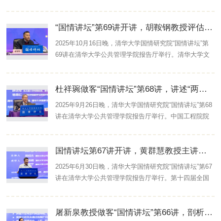
管理学院教授、清华大学国情研究院院长周绍杰教授发
表了题为“学习四中全会精神与‘十五五’展望”的主旨演
“国情讲坛”第69讲开讲，胡鞍钢教授评估国家“十四五”规划实施情况
讲。活动由清华大学国情研究院、清华大学国家治理与
全球治理研究院共同举办。活动由清华大学文科资深教
2025年10月16日晚，清华大学国情研究院“国情讲坛”第
授、清华大学国情研究院名誉院长胡鞍钢教授主持，清
69讲在清华大学公共管理学院报告厅举行。清华大学文
华大学公共管理学院教授、国情研究院副院长鄢一龙教
科资深教授、清华大学国情研究院名誉院长胡鞍钢教授
授作精彩点评。光明网对讲坛进行了全程网络直播。 ...
发表了题为“对国家‘十四五’规划实施情况的评估”的主旨
杜祥琬做客“国情讲坛”第68讲，讲述“两弹一星”和科学家精神
演讲。活动由清华大学国情研究院、清华大学国家治理
与全球治理研究院共同举办。日本名古屋大学特聘教
2025年9月26日晚，清华大学国情研究院“国情讲坛”第68
授、清华大学访问教授薛进军，清华大学公共管理学院
讲在清华大学公共管理学院报告厅举行。中国工程院院
副院长、长聘副教授、国情研究院副研究员高宇宁等嘉
士、中国工程物理研究院研究员、高级科学顾问杜祥琬
宾出席讲坛并作精彩点评。讲坛由清华大学公共管理学
教授发表了题为“‘两弹一星’和科学家精神”的精彩演讲。
院教授、清华大学国情研究院院长周绍杰主持。光明网
国情讲坛第67讲开讲，黄群慧教授主讲以新型工业化推进中国式现代化
此次活动由清华大学国情研究院、清华大学国家治理与
提供...
全球治理研究院共同举办。清华大学文科资深教授、清
2025年6月30日晚，清华大学国情研究院“国情讲坛”第67
华大学国情研究院名誉院长胡鞍钢，名古屋大学特聘教
讲在清华大学公共管理学院报告厅举行。第十四届全国
授、清华大学访问教授薛进军，中国科学院数学与系统
政协委员、经济委员会委员，中国社会科学院经济研究
科学研究院的副院长、发展中国家科学院院士杨翠红教
所研究员黄群慧教授发表了题为“以新型工业化推进中国
授等嘉宾出席讲坛并作点评。讲坛由清华大学公共管理
屠新泉教授做客“国情讲坛”第66讲，剖析特朗普“对等关税”
式现代化”的精彩演讲。此次活动由清华大学国情研究
学...