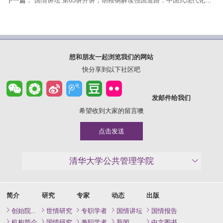
下一篇：
“国情讲坛”第65讲开讲，胡鞍钢解读强国道路：中国式现代化的创新发展
想和朋友一起浏览我们的网站
快分享到以下社区吧
发邮件给我们
希望收到大家的留言噢
点击发送
清华大学公共管理学院
简介
研究
专家
动态
出版
创始院长致辞
世情研究
专职学者
国情讲坛
国情报告
机构简介
国情研究
兼职学者
新闻
中文图书