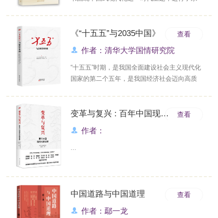
统学理阐释和跨学科研究，提出了一系列新战
略论述和新战略构想。在现代化总体战略上，
提出了六个现代化、八个中国式、文明型现代
《“十五五”与2035中国》
查看
化等；在中美大战略博弈上，提出了吕底亚陷
作者：清华大学国情研究院
阱、大连横战略、消长战略等；在经济发展战
略上，提出了需求侧经济学、新五化、以人民
“十五五”时期，是我国全面建设社会主义现代化
真实福祉为中心的发展观等；在治理现代化战
国家的第二个五年，是我国经济社会迈向高质
略上，提出了中国式四有良治、韧性社会等；
量发展的关键阶段，也是全球政治经济格局深
在数智化革命上，提出了超级智能社会、以道
刻调整的重要时期。 ...
驭器等。本书以思想解局，以战略破局，为党
变革与复兴 : 百年中国现代化新征程
查看
政干部、共产...
作者：
...
中国道路与中国道理
查看
作者：鄢一龙