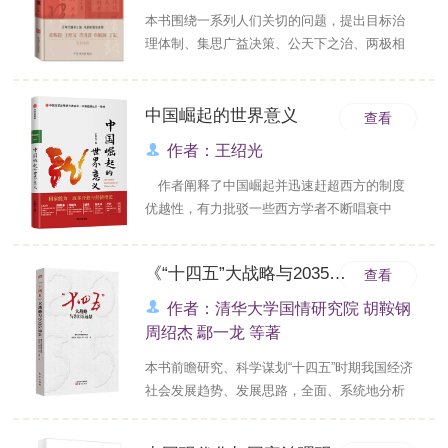
本书围绕一系列人们关切的问题，提出目标治
理体制、集思广益决策、公天下之治、两极相
联等新概念、新表述，立足中国实践，以全新
视角阐释了中国经济、政治、治理结构的特点
和优势。全书放眼世界，在与西方理论论争的
中国崛起的世界意义
查看
过程中，不断探索中国道路的历史文化和政治
作者：王绍光
文明源流，诠释了中国共产党为什么“能”、中国
特色社会主义为什么“好”的深刻道理，是对习近
作者阐释了中国崛起并迅速赶超西方的制度
平新时代中国特色社会主义思想新的理解和阐
优越性，有力批驳一些西方学者不断唱衰中
释。...
国、制造各种版本“中国崩溃论”的偏见，提出中
国学者在知识体系的构建中不能亦步亦趋跟随
《“十四五”大战略与2035远景》再版上市
查看
西方理论，缺乏对世界和中国问题的独立思
考。 ...
作者：清华大学国情研究院 胡鞍钢
周绍杰 鄢一龙 等著
本书前瞻研究、科学谋划“十四五”时期我国经济
社会发展趋势、发展思路，全面、系统地分析
当前及今后一个时期我国经济社会发展的阶段
性特征，特别是当今世界正在经历百年未有之