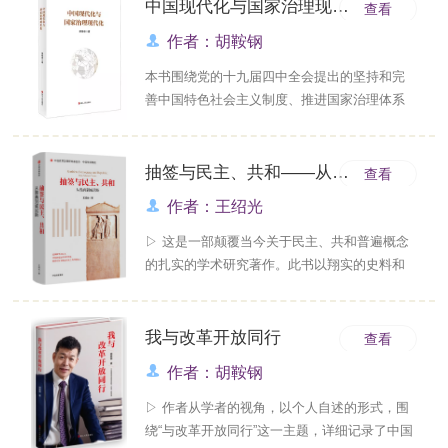
中国现代化与国家治理现代化
查看
大变局，我国仍处在经济社会发展的战略机遇
期。根据党中央精神，科学确定2025年发展目
作者：胡鞍钢
标。此外，本书在最后一篇对2035年远景奋斗
本书围绕党的十九届四中全会提出的坚持和完
目标进行了中长期预测，希望为我国制定2035
善中国特色社会主义制度、推进国家治理体系
年国民经济和社会发展的主要目标提供重要借
和治理能力现代化的总目标，基于严谨细致的
鉴。...
专业研究，深入认识、全面总结中国现代化是
从哪里出发，怎样起步，又经历过什么样的发
抽签与民主、共和——从雅典到威尼斯
查看
展道路，采取了什么样的发展战略，才走到今
作者：王绍光
天，不仅基本实现了工业化，成为世界最大的
工业国、贸易体、技术发明国。...
▷ 这是一部颠覆当今关于民主、共和普遍概念
的扎实的学术研究著作。此书以翔实的史料和
严谨的分析证明，在过去2600多年历史的绝大
多数时间里，实现民主、共和理念的主要方式
是抽选而不是选举。全书各章分别叙述了从雅
我与改革开放同行
查看
典到威尼斯的民主、共和政制中，抽签所扮演
作者：胡鞍钢
的角色，包括运用抽签的原因，抽签过程如何
操作，抽签......
▷ 作者从学者的视角，以个人自述的形式，围
绕“与改革开放同行”这一主题，详细记录了中国