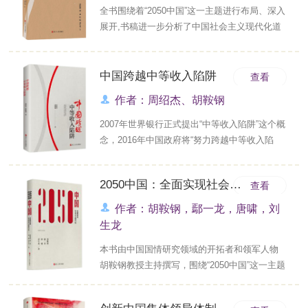
全书围绕着“2050中国”这一主题进行布局、深入
新农村、中国社会主......
展开,书稿进一步分析了中国社会主义现代化道
路的因素与优势，探索和总结中国社会主义现
代化发展目的和基本逻辑，认识了社会主义初
级阶段的总依据。同时，根据党的十九大报
中国跨越中等收入陷阱
查看
告，按着“两个阶段”的战略安排，较为详细地展
作者：周绍杰、胡鞍钢
望2035年基本实现社会主义现代化的总目标以
及分目......
2007年世界银行正式提出“中等收入陷阱”这个概
念，2016年中国政府将“努力跨越中等收入陷
阱”的目标作为“十三五”时期国家发展的战略目
标。中国是否能够跨越中等收入陷阱？怎样跨
2050中国：全面实现社会主义现代化
查看
越中等收入陷阱？有什么途径、采取什么措
施？这既是一个理论问题，更是一个实践问
作者：胡鞍钢，鄢一龙，唐啸，刘
题。周绍杰、胡鞍钢著的《中国跨越中等收入
生龙
陷阱(精)......
本书由中国国情研究领域的开拓者和领军人物
胡鞍钢教授主持撰写，围绕“2050中国”这一主题
进行专题研究，从更加专业化、更全面的视角
分析到2050年的中国发展大趋势，前瞻性地提