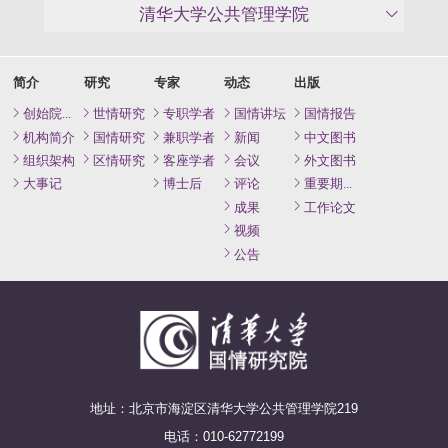
清华大学公共管理学院
简介
研究
专家
动态
出版
创始院长致辞
世情研究
专职学者
国情讲坛
国情报告
机构简介
国情研究
兼职学者
新闻
中文图书
组织架构
区情研究
客座学者
会议
外文图书
大事记
博士后
评论
重要期刊论文
成果
工作论文
视频
公告
地址：北京市海淀区清华大学公共管理学院219
电话：010-62772199