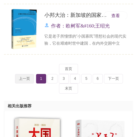
浪潮，基本上是西方国家的全球化，是世界经
济发展的第一个黄金时期。根据安格斯&#183;
小邦大治：新加坡的国家基本制度建设
查看
麦迪森提供的数据，这一时期世界经济增长率
作者：欧树军&#160;王绍光
为2.1%，商品出口增长率达到3.4%，高于经
济......
它是老子所憧憬的“小国寡民”理想社会的现代实
验，它在艰难时世中建国，在内外交困中立
国，从断裂到团结，从危机四伏到安定有
序……“小的不一定都是美好的”，这个“小邦”却
实现了“大治”，它做对了什么？《大道之行》作
首页
者欧树军联合《民主四讲》作者王绍光，历时
八年的倾心之作，讲述不同以往的新加坡故
上一页
1
2
3
4
5
6
下一页
事。&#160;......
末页
相关出版推荐