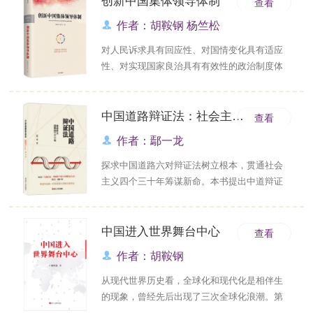
创新中国集体领导体制
查看
出2050年全面实现社会主义现代化的总目标及
战略步骤。全书共分六章：第一章，中国社会
作者：胡鞍钢 杨竺松
主义现代化道路；第二章，以人民为中心的全
对人民诉求具有回应性、对国情变化具有适应
面现代......
性、对实现国家良治具有有效性的政治制度体
系，是一个国家经济社会持续发展所需的重要
条件。这不仅意味着关于政治制度的研究对增
进人类福祉具有重大现实意义，也是我们多年
中国道路辩证法：社会主义探索四个三十年
查看
来围绕中国道路特别是中国特色社会主义民主
作者：鄢一龙
政治发展道路开展持续研究的动力之一。本书
基于中共十八大以来党中......
探求中国道路六对辩证法树立根本，贯通社会
主义四个三十年筹谋新命。本书提出中道辩证
法、实践知行辩证法、群众路线民主、总体阶
级、融合经济、驾驭资本、自主性开放等来统
筹六对辩证法与贯通四个三十年。面向新的三
中国进入世界舞台中心
查看
十年，本书提出全面推进中国特色社会主义建
作者：胡鞍钢
设的成套构想，提出了组建党的群众工作委员
会、实施“新鸟笼经济”......
从现代世界历史看，全球化和现代化是相伴生
的现象，曾经先后出现了三次全球化浪潮。第
一次全球化浪潮是从1870年到1914年的全球化