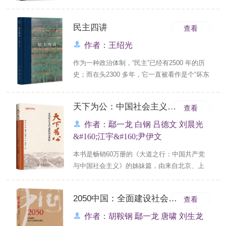
改革开放时代所面临的各种重大问题以及作者
怎样分析和回答这些问题，又是怎样转化成思
想和改革建议，从而发挥其智库作用的过
民主四讲
查看
程。“对我而言，写一篇好文章、一本好著作并
作者：王绍光
不难，难的是一辈子写好文章、好著作，当然
最难最难的是几......
作为一种政治体制，“民主”已经有2500 年的历
史；而在头2300 多年，它一直被看作是个“坏东
西”，直到*近一百年来，它才时来运转，被当
作“好东西”。为什么“坏东西”会变成“好东西”？到
天下为公：中国社会主义与漫长的21世纪
查看
底是什么发生了变化？&#160; &#160; &#160;
本书作者以成熟的西方民主为例，深入浅出地
作者：鄢一龙 白钢 吕德文 刘晨光
为我们讲述了......
&#160;江宇&#160;尹伊文
本书是畅销60万册的《大道之行：中国共产党
与中国社会主义》的姊妹篇，由来自北京、上
海、武汉、华盛顿的六位学者联袂创作。本书
创作采用了思想共同体的方式。作者们以贯通
2050中国：全面建设社会主义现代化强国
查看
中西的学术视野、真挚朴实的人民情怀、强烈
的问题意识，从社会主义文明的核心品质、社
作者：胡鞍钢 鄢一龙 唐啸 刘生龙
会主义在世界各国的探索、21世纪社会主义的