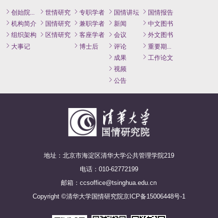
创始院长致辞
世情研究
专职学者
国情讲坛
国情报告
机构简介
国情研究
兼职学者
新闻
中文图书
组织架构
区情研究
客座学者
会议
外文图书
大事记
博士后
评论
重要期刊论文
成果
工作论文
视频
公告
地址：北京市海淀区清华大学公共管理学院219
电话：010-62772199
邮箱：ccsoffice@tsinghua.edu.cn
Copyright ©清华大学国情研究院
京ICP备15006448号-1