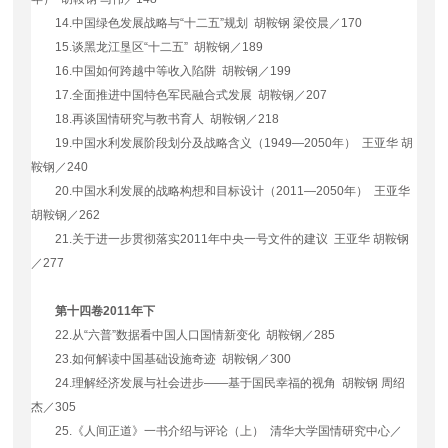
14.
中国绿色发展战略与“十二五”规划 胡鞍钢 梁佼晨／
170
15.
谈黑龙江垦区“十二五” 胡鞍钢／
189
16.
中国如何跨越中等收入陷阱 胡鞍钢／
199
17.
全面推进中国特色军民融合式发展 胡鞍钢／
207
18.
再谈国情研究与教书育人 胡鞍钢／
218
19.
中国水利发展阶段划分及战略含义（
1949
—
2050
年） 王亚华 胡
鞍钢／
240
20.
中国水利发展的战略构想和目标设计（
2011
—
2050
年） 王亚华
胡鞍钢／
262
21.
关于进一步贯彻落实
2011
年中央一号文件的建议 王亚华 胡鞍钢
／
277
第十四卷
2011
年下
22.
从“六普”数据看中国人口国情新变化 胡鞍钢／
285
23.
如何解读中国基础设施奇迹 胡鞍钢／
300
24.
理解经济发展与社会进步——基于国民幸福的视角 胡鞍钢 周绍
杰／
305
25.
《人间正道》一书介绍与评论（上） 清华大学国情研究中心／