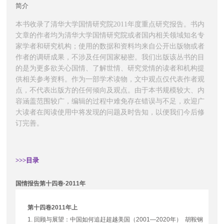
简介
本书收录了清华大学国情研究院2011年度重点研究报告。书内
文章的作者均为清华大学国情研究院或者国内相关领域知名专
家学者和研究机构；使用的数据和资料均来自公开出版物或者
作者的调研成果，不涉及任何国家秘密。我们出版该丛书的目
的是为更多欲关心国情、了解世情、研究党情的读者和机构提
供相关参考资料。作为一部学术读物，文中观点仅代表作者观
点，不代表出版方的任何倾向及观点。由于本书规模较大、内
容涵盖范围较广，编辑的过程中难免存在错误与不足，欢迎广
大读者在阅读使用中将发现的问题及时告知，以便我们今后修
订完善。
>>>目录
国情报告第十四卷·
2011
年
第十四卷
2011
年上
1.
回顾与展望：中国如何追赶超越美国（
2001
—
2020
年） 胡鞍钢