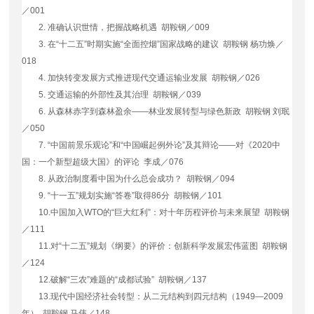
／
001
2.
准确认识世情，把握战略机遇 胡鞍钢／
009
3.
在“十二五”时期实施“全面控烟”国家战略的建议 胡鞍钢 杨功焕／
018
4.
加快转变发展方式推进现代交通运输业发展 胡鞍钢／
026
5.
交通运输的外部性及其治理 胡鞍钢／
039
6.
从森林赤字到森林盈余
——林业发展转型与绿色新政 胡鞍钢 刘珉
／
050
7.
“中国前景乐观论”和“中国崛起例外论”及其辩论
——对《
2020
中
国：一个新型超级大国》的评论 李成／
076
8.
从政治制度看中国为什么总会成功？ 胡鞍钢／
094
9.
“十一五”规划实施“答卷”取得
86
分 胡鞍钢／
101
10.
中国加入
WTO
的“巨大红利”：对十年历程评价与未来展望 胡鞍钢
／
111
11.
对“十二五”规划《纲要》的评价：创新科学发展宏伟蓝图 胡鞍钢
／
124
12.
破解“三农”难题的“成都试验” 胡鞍钢／
137
13.
现代中国经济社会转型：从二元结构到四元结构（
1949
—
2009
年） 胡鞍钢 马伟／
148